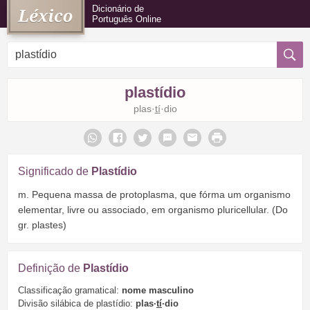
Dicionário de
Português Online
plastídio
plas·
tí
·dio
Significado de
Plastídio
m. Pequena massa de protoplasma, que fórma um organismo
elementar, livre ou associado, em organismo pluricellular. (Do
gr. plastes)
Definição de
Plastídio
Classificação gramatical:
nome masculino
Divisão silábica de plastídio:
plas·
tí
·dio