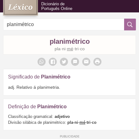
Dicionário de
Português Online
planimétrico
pla·ni·
mé
·tri·co
Significado de
Planimétrico
adj. Relativo á planimetria.
Definição de
Planimétrico
Classificação gramatical:
adjetivo
Divisão silábica de planimétrico:
pla·ni·
mé
·tri·co