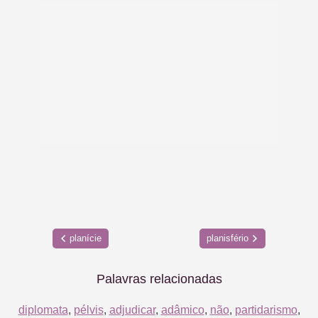
planície
planisfério
Palavras relacionadas
diplomata
,
pélvis
,
adjudicar
,
adâmico
,
não
,
partidarismo
,