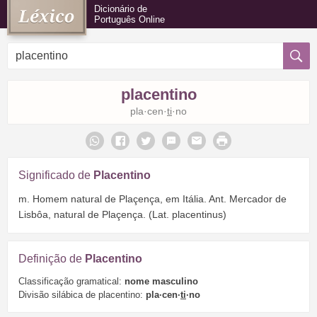
Dicionário de
Português Online
placentino
pla·cen·
ti
·no
Significado de
Placentino
m. Homem natural de Plaçença, em Itália. Ant. Mercador de
Lisbôa, natural de Plaçença. (Lat. placentinus)
Definição de
Placentino
Classificação gramatical:
nome masculino
Divisão silábica de placentino:
pla·cen·
ti
·no