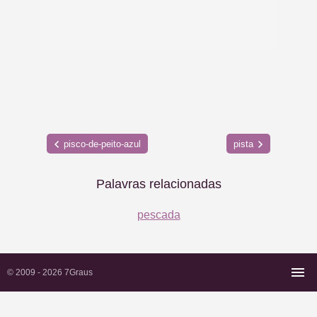
pisco-de-peito-azul
pista
Palavras relacionadas
pescada
© 2009 - 2026
7Graus