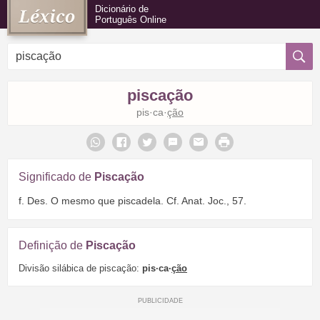
Dicionário de
Português Online
piscação
pis·ca·
ção
Significado de
Piscação
f. Des. O mesmo que piscadela. Cf. Anat. Joc., 57.
Definição de
Piscação
Divisão silábica de piscação:
pis·ca·
ção