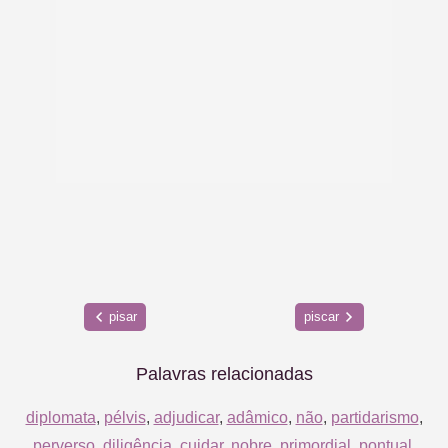
pisar
piscar
Palavras relacionadas
diplomata
,
pélvis
,
adjudicar
,
adâmico
,
não
,
partidarismo
,
perverso
,
diligência
,
cuidar
,
nobre
,
primordial
,
pontual
,