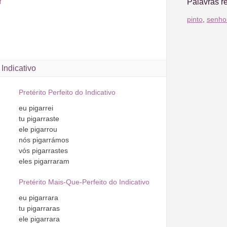
r
Palavras r
pinto
,
senho
Indicativo
Pretérito Perfeito do Indicativo
eu
pigarrei
tu
pigarraste
ele
pigarrou
nós
pigarrámos
vós
pigarrastes
eles
pigarraram
Pretérito Mais-Que-Perfeito do Indicativo
eu
pigarrara
tu
pigarraras
ele
pigarrara