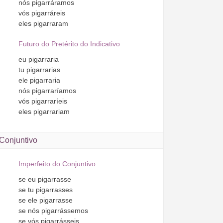
nós
pigarráramos
vós
pigarráreis
eles
pigarraram
Futuro do Pretérito do Indicativo
eu
pigarraria
tu
pigarrarias
ele
pigarraria
nós
pigarraríamos
vós
pigarraríeis
eles
pigarrariam
Conjuntivo
Imperfeito do Conjuntivo
se
eu
pigarrasse
se
tu
pigarrasses
se
ele
pigarrasse
se
nós
pigarrássemos
se
vós
pigarrásseis