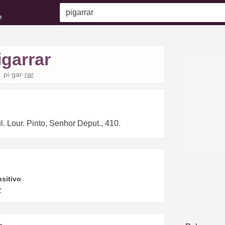
e
igarrar
pi·gar·
rar
l. Lour. Pinto, Senhor Deput., 410.
nsitivo
r