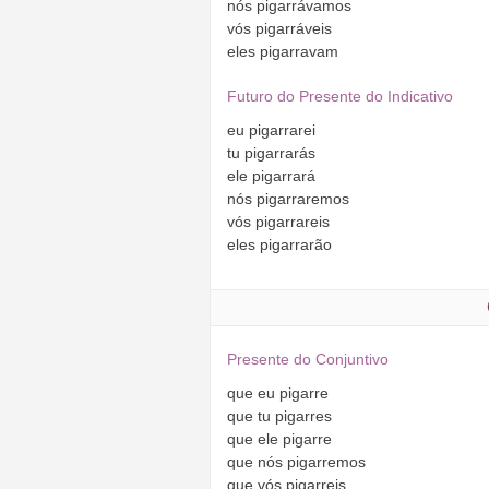
nós
pigarrávamos
vós
pigarráveis
eles
pigarravam
Futuro do Presente do Indicativo
eu
pigarrarei
tu
pigarrarás
ele
pigarrará
nós
pigarraremos
vós
pigarrareis
eles
pigarrarão
Presente do Conjuntivo
que
eu
pigarre
que
tu
pigarres
que
ele
pigarre
que
nós
pigarremos
que
vós
pigarreis