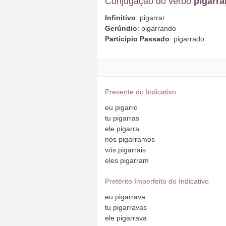
Conjugação do verbo
pigarra
Infinitivo
: pigarrar
Gerúndio
: pigarrando
Particípio Passado
: pigarrado
Presente do Indicativo
eu
pigarro
tu
pigarras
ele
pigarra
nós
pigarramos
vós
pigarrais
eles
pigarram
Pretérito Imperfeito do Indicativo
eu
pigarrava
tu
pigarravas
ele
pigarrava