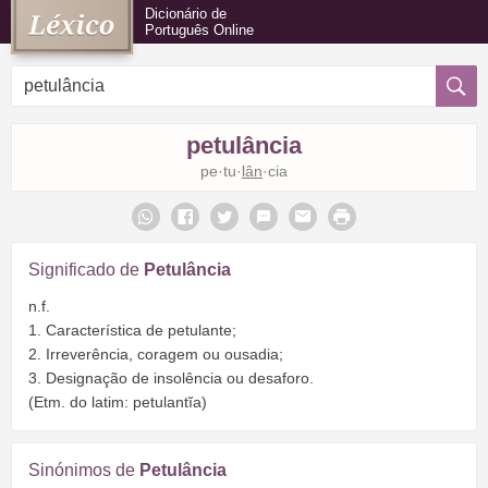
Dicionário de
Português Online
petulância
pe·tu·
lân
·cia
Significado de
Petulância
n.f.
1. Característica de petulante;
2. Irreverência, coragem ou ousadia;
3. Designação de insolência ou desaforo.
(Etm. do latim: petulantĭa)
Sinónimos de
Petulância