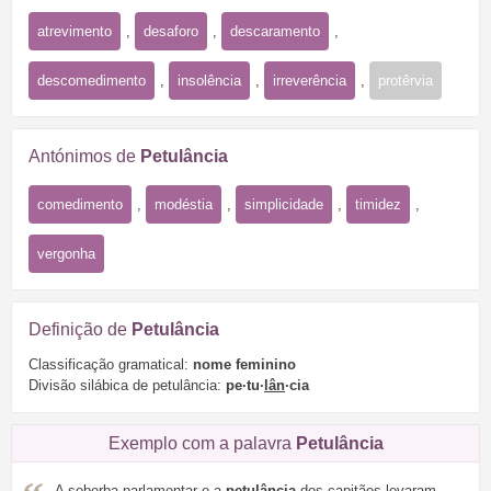
atrevimento
,
desaforo
,
descaramento
,
descomedimento
,
insolência
,
irreverência
,
protêrvia
Antónimos de
Petulância
comedimento
,
modéstia
,
simplicidade
,
timidez
,
vergonha
Definição de
Petulância
Classificação gramatical:
nome feminino
Divisão silábica de petulância:
pe·tu·
lân
·cia
Exemplo com a palavra
Petulância
A soberba parlamentar e a
petulância
dos capitães levaram-