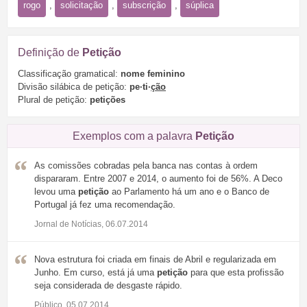
rogo
,
solicitação
,
subscrição
,
súplica
Definição de
Petição
Classificação gramatical:
nome feminino
Divisão silábica de petição:
pe·ti·
ção
Plural de petição:
petições
Exemplos com a palavra
Petição
As comissões cobradas pela banca nas contas à ordem
dispararam. Entre 2007 e 2014, o aumento foi de 56%. A Deco
levou uma
petição
ao Parlamento há um ano e o Banco de
Portugal já fez uma recomendação.
Jornal de Notícias, 06.07.2014
Nova estrutura foi criada em finais de Abril e regularizada em
Junho. Em curso, está já uma
petição
para que esta profissão
seja considerada de desgaste rápido.
Público, 05.07.2014