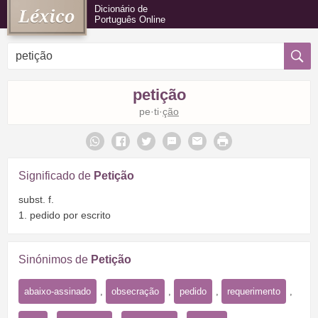
Dicionário de
Português Online
petição
pe·ti·
ção
Significado de
Petição
subst. f.
1. pedido por escrito
Sinónimos de
Petição
abaixo-assinado
,
obsecração
,
pedido
,
requerimento
,