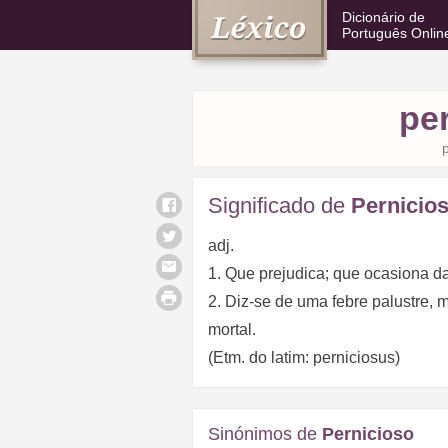
Dicionário de
Português Onlin
pe
p
Significado de
Pernicio
adj.
1. Que prejudica; que ocasiona dan
2. Diz-se de uma febre palustre, 
mortal.
(Etm. do latim: perniciosus)
Sinónimos de
Pernicioso