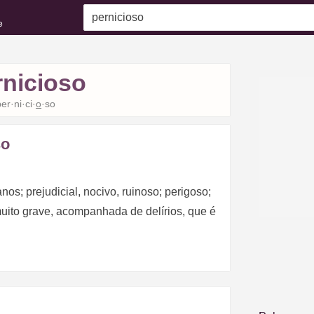
e
rnicioso
er·ni·ci·
o
·so
so
os; prejudicial, nocivo, ruinoso; perigoso;
muito grave, acompanhada de delírios, que é