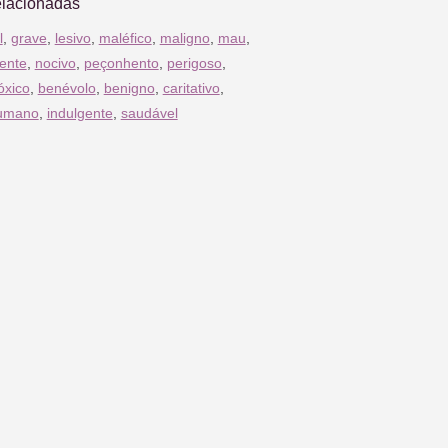
elacionadas
l
,
grave
,
lesivo
,
maléfico
,
maligno
,
mau
,
ente
,
nocivo
,
peçonhento
,
perigoso
,
óxico
,
benévolo
,
benigno
,
caritativo
,
umano
,
indulgente
,
saudável