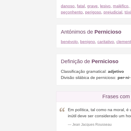
danoso
,
fatal
,
grave
,
lesivo
,
maléfico
,
peçonhento
,
perigoso
,
prejudicial
,
tóx
Antónimos de
Pernicioso
benévolo
,
benigno
,
caritativo
,
clemen
Definição de
Pernicioso
Classificação gramatical:
adjetivo
Divisão silábica de pernicioso:
per·ni·
Frases com 
Em política, tal como na moral, 
inútil deve ser considerado um 
— Jean Jacques Rousseau