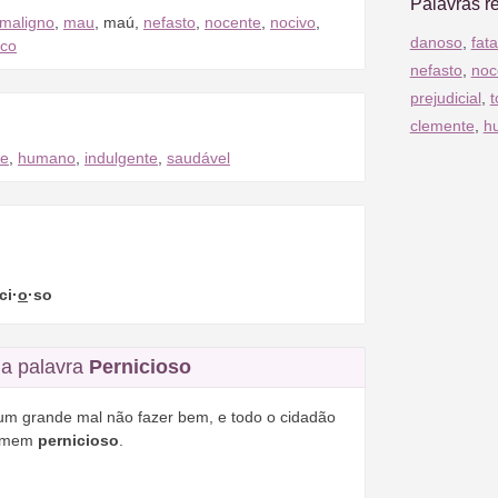
Palavras r
maligno
,
mau
,
maú
,
nefasto
,
nocente
,
nocivo
,
danoso
,
fata
ico
nefasto
,
noc
prejudicial
,
t
clemente
,
h
te
,
humano
,
indulgente
,
saudável
ci·
o
·so
a palavra
Pernicioso
é um grande mal não fazer bem, e todo o cidadão
homem
pernicioso
.