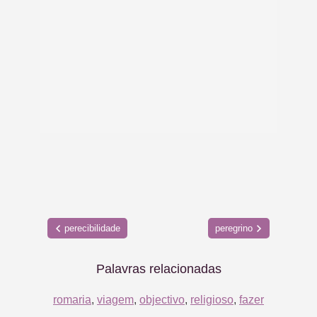
perecibilidade
peregrino
Palavras relacionadas
romaria
,
viagem
,
objectivo
,
religioso
,
fazer