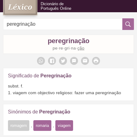
Dicionário de
Português Online
peregrinação
pe·re·gri·na·
ção
Significado de
Peregrinação
subst. f.
1. viagem com objectivo religioso: fazer uma peregrinação
Sinónimos de
Peregrinação
romagem
,
romaria
,
viagem