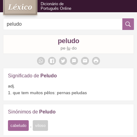
Dicionário de
Português Online
peludo
pe·
lu
·do
Significado de
Peludo
adj.
1. que tem muitos pêlos: pernas peludas
Sinónimos de
Peludo
cabeludo
,
viloso