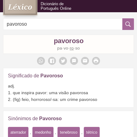
Dicionário de
Português Online
pavoroso
pa·vo·
ro
·so
Significado de
Pavoroso
adj.
1. que inspira pavor: uma visão pavorosa
2. (fig) feio, horroroso/-sa: um crime pavoroso
Sinónimos de
Pavoroso
aterrador
,
medonho
,
tenebroso
,
tétrico