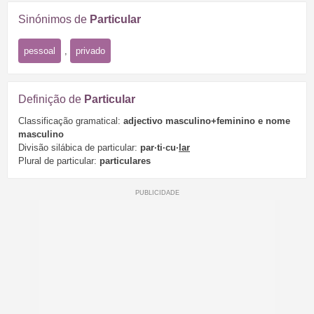
Sinónimos de
Particular
pessoal
,
privado
Definição de
Particular
Classificação gramatical:
adjectivo masculino+feminino e nome
masculino
Divisão silábica de particular:
par·ti·cu·
lar
Plural de particular:
particulares