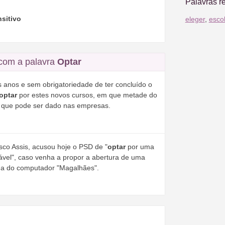
Palavras r
nsitivo
eleger
,
esco
com a palavra
Optar
anos e sem obrigatoriedade de ter concluído o
optar
por estes novos cursos, em que metade do
 que pode ser dado nas empresas.
sco Assis, acusou hoje o PSD de "
optar
por uma
nsável", caso venha a propor a abertura de uma
ma do computador "Magalhães".