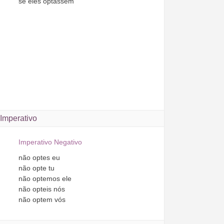
se
eles
optassem
Imperativo
Imperativo Negativo
não
optes
eu
não
opte
tu
não
optemos
ele
não
opteis
nós
não
optem
vós