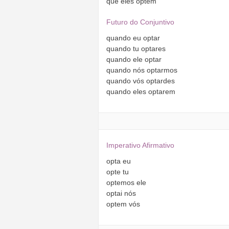
que
eles
optem
Futuro do Conjuntivo
quando
eu
optar
quando
tu
optares
quando
ele
optar
quando
nós
optarmos
quando
vós
optardes
quando
eles
optarem
Imperativo Afirmativo
opta
eu
opte
tu
optemos
ele
optai
nós
optem
vós