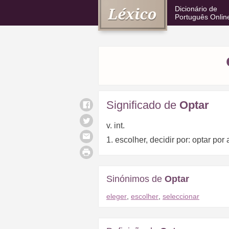
Dicionário de
Português Onlin
Significado de
Optar
v. int.
1. escolher, decidir por: optar por 
Sinónimos de
Optar
eleger
,
escolher
,
seleccionar