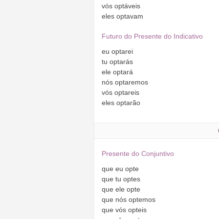
vós
optáveis
eles
optavam
Futuro do Presente do Indicativo
eu
optarei
tu
optarás
ele
optará
nós
optaremos
vós
optareis
eles
optarão
Presente do Conjuntivo
que
eu
opte
que
tu
optes
que
ele
opte
que
nós
optemos
que
vós
opteis