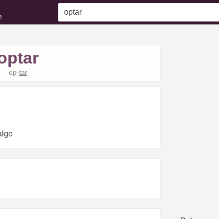
e
optar
op·
tar
algo