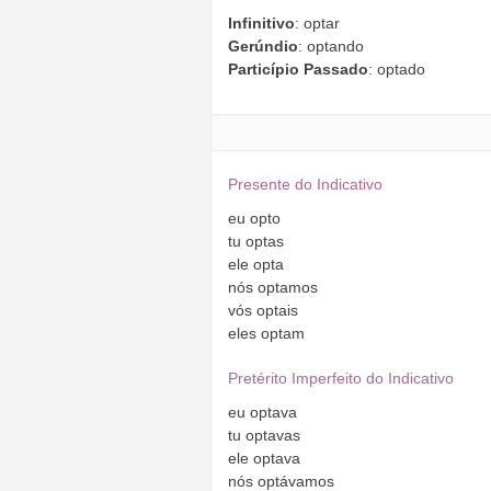
Infinitivo
: optar
Gerúndio
: optando
Particípio Passado
: optado
Presente do Indicativo
eu
opto
tu
optas
ele
opta
nós
optamos
vós
optais
eles
optam
Pretérito Imperfeito do Indicativo
eu
optava
tu
optavas
ele
optava
nós
optávamos