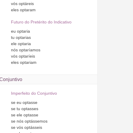
vós
optáreis
eles
optaram
Futuro do Pretérito do Indicativo
eu
optaria
tu
optarias
ele
optaria
nós
optaríamos
vós
optaríeis
eles
optariam
Conjuntivo
Imperfeito do Conjuntivo
se
eu
optasse
se
tu
optasses
se
ele
optasse
se
nós
optássemos
se
vós
optásseis