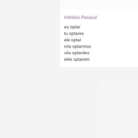
Infinitivo Pessoal
eu
optar
tu
optares
ele
optar
nós
optarmos
vós
optardes
eles
optarem