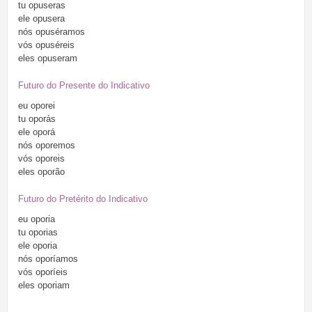
tu
opuseras
ele
opusera
nós
opuséramos
vós
opuséreis
eles
opuseram
Futuro do Presente do Indicativo
eu
oporei
tu
oporás
ele
oporá
nós
oporemos
vós
oporeis
eles
oporão
Futuro do Pretérito do Indicativo
eu
oporia
tu
oporias
ele
oporia
nós
oporíamos
vós
oporíeis
eles
oporiam