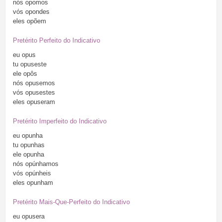
nós
opomos
vós
opondes
eles
opõem
Pretérito Perfeito do Indicativo
eu
opus
tu
opuseste
ele
opôs
nós
opusemos
vós
opusestes
eles
opuseram
Pretérito Imperfeito do Indicativo
eu
opunha
tu
opunhas
ele
opunha
nós
opúnhamos
vós
opúnheis
eles
opunham
Pretérito Mais-Que-Perfeito do Indicativo
eu
opusera