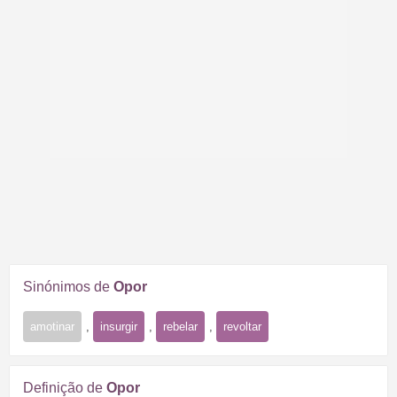
Sinónimos de
Opor
amotinar
,
insurgir
,
rebelar
,
revoltar
Definição de
Opor