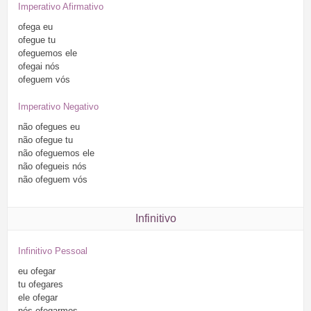
Imperativo Afirmativo
ofega
eu
ofegue
tu
ofeguemos
ele
ofegai
nós
ofeguem
vós
Imperativo Negativo
não
ofegues
eu
não
ofegue
tu
não
ofeguemos
ele
não
ofegueis
nós
não
ofeguem
vós
Infinitivo
Infinitivo Pessoal
eu
ofegar
tu
ofegares
ele
ofegar
nós
ofegarmos