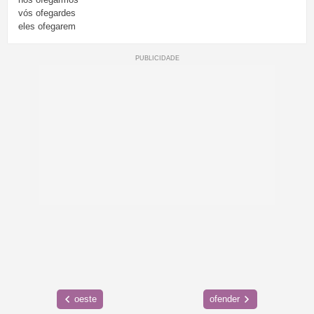
vós
ofegardes
eles
ofegarem
oeste
ofender