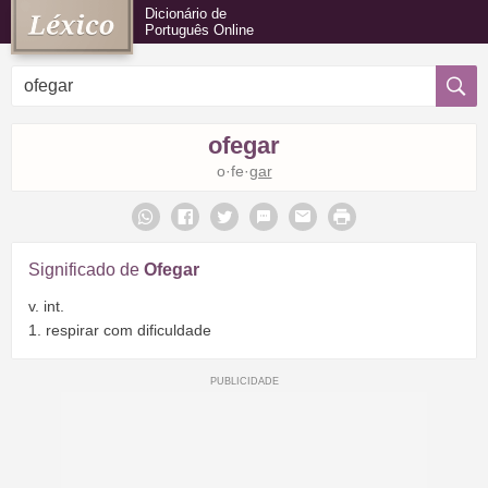
Dicionário de
Português Online
ofegar
o·fe·
gar
Significado de
Ofegar
v. int.
1. respirar com dificuldade