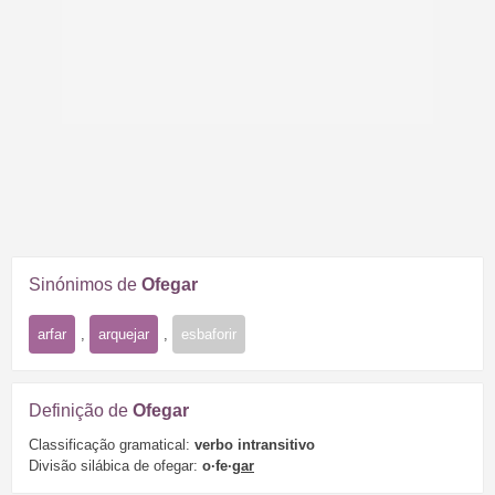
Sinónimos de
Ofegar
arfar
,
arquejar
,
esbaforir
Definição de
Ofegar
Classificação gramatical:
verbo intransitivo
Divisão silábica de ofegar:
o·fe·
gar