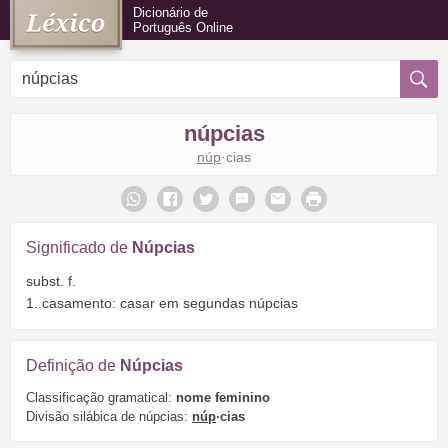
Dicionário de
Português Online
núpcias
núp
·cias
Significado de
Núpcias
subst. f.
1. casamento: casar em segundas núpcias
Definição de
Núpcias
Classificação gramatical:
nome feminino
Divisão silábica de núpcias:
núp
·cias