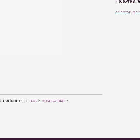
Palavras r
orientar
,
nor
nortear-se
nos
nosocomial