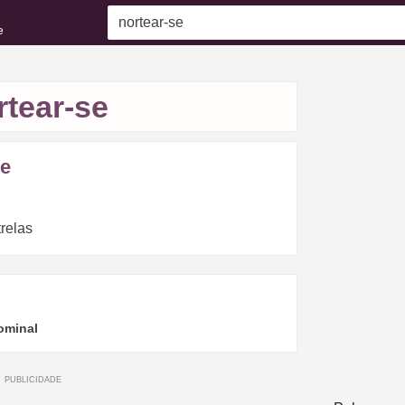
e
rtear-se
se
trelas
ominal