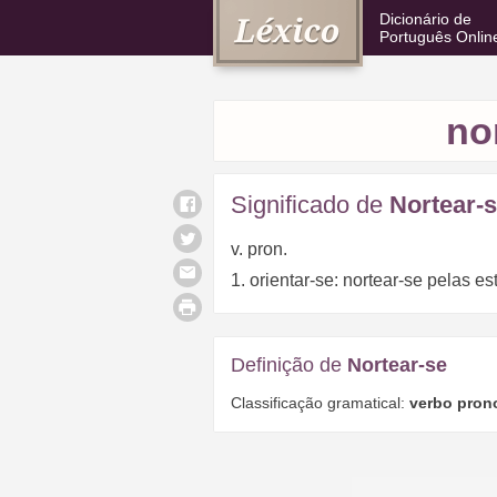
Dicionário de
Português Onlin
no
Significado de
Nortear-
v. pron.
1. orientar-se: nortear-se pelas es
Definição de
Nortear-se
Classificação gramatical:
verbo pron