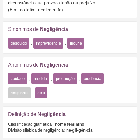
circunstância que provoca lesão ou prejuízo.
(Etm. do latim: neglegentĭa)
Sinónimos de
Negligência
descuido
,
imprevidência
,
incúria
Antónimos de
Negligência
cuidado
,
medida
,
precaução
,
prudência
,
resguardo
,
zelo
Definição de
Negligência
Classificação gramatical:
nome feminino
Divisão silábica de negligência:
ne·gli·
gên
·cia