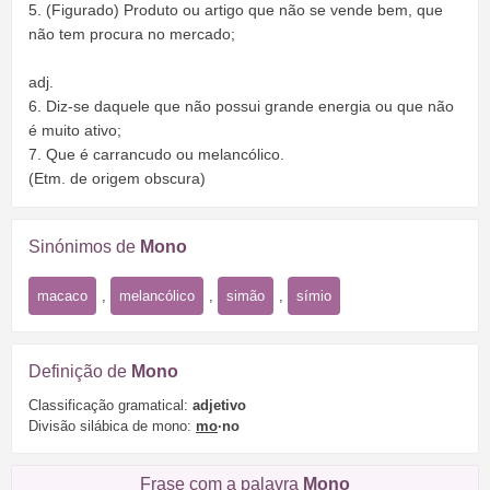
5. (Figurado) Produto ou artigo que não se vende bem, que
não tem procura no mercado;
adj.
6. Diz-se daquele que não possui grande energia ou que não
é muito ativo;
7. Que é carrancudo ou melancólico.
(Etm. de origem obscura)
Sinónimos de
Mono
macaco
,
melancólico
,
simão
,
símio
Definição de
Mono
Classificação gramatical:
adjetivo
Divisão silábica de mono:
mo
·no
Frase com a palavra
Mono