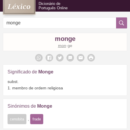
Dicionário de
Português Online
monge
mon
·ge
Significado de
Monge
subst.
1. membro de ordem religiosa
Sinónimos de
Monge
cenobita
,
frade