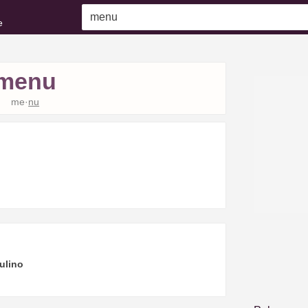
e
menu
me·
nu
ulino