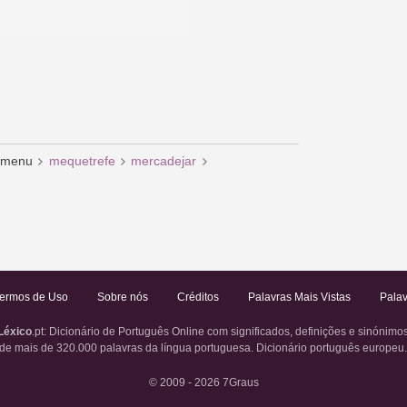
menu
mequetrefe
mercadejar
ermos de Uso
Sobre nós
Créditos
Palavras Mais Vistas
Palav
Léxico
.pt
: Dicionário de Português Online com significados, definições e sinónimo
de mais de 320.000 palavras da língua portuguesa. Dicionário português europeu
© 2009 - 2026
7Graus