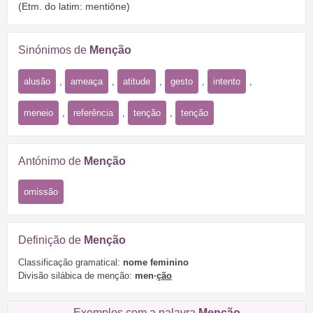
(Etm. do latim: mentiōne)
Sinónimos de
Menção
alusão
,
ameaça
,
atitude
,
gesto
,
intento
,
meneio
,
referência
,
tenção
,
tenção
Antónimo de
Menção
omissão
Definição de
Menção
Classificação gramatical:
nome feminino
Divisão silábica de menção:
men·
ção
Exemplos com a palavra
Menção