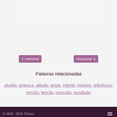
memorial
mencionar
Palavras relacionadas
alusão
,
ameaça
,
atitude
,
gesto
,
intento
,
meneio
,
referência
,
tenção
,
tenção
,
omissão
,
resultado
© 2009 - 2026
7Graus