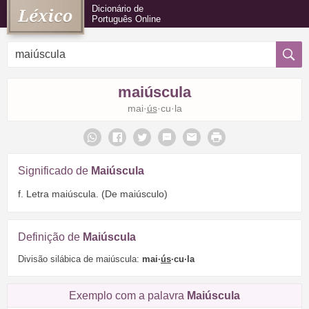
Dicionário de
Português Online
maiúscula
mai·
ús
·cu·la
Significado de
Maiúscula
f. Letra maiúscula. (De maiúsculo)
Definição de
Maiúscula
Divisão silábica de maiúscula:
mai·
ús
·cu·la
Exemplo com a palavra
Maiúscula