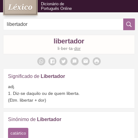
Dicionário de
Português Online
libertador
li·ber·ta·
dor
Significado de
Libertador
adj.
1. Diz-se daquilo ou de quem liberta.
(Etm. libertar + dor)
Sinónimo de
Libertador
catártico