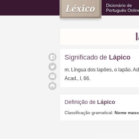
Dicionário de
Português Onlin
Significado de
Lápico
m. Língua dos lapões, o lapão. Adj
Acad., I, 66.
Definição de
Lápico
Classificação gramatical:
Nome mascu