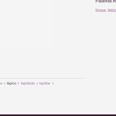
Palavras r
língua
,
latin
ia
lápico
lapidado
lapidar