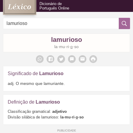
Dicionário de
Português Online
lamurioso
la·mu·ri·
o
·so
Significado de
Lamurioso
adj. O mesmo que lamuriante.
Definição de
Lamurioso
Classificação gramatical:
adjetivo
Divisão silábica de lamurioso:
la·mu·ri·
o
·so