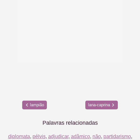
lampião
lana-caprina
Palavras relacionadas
diplomata
,
pélvis
,
adjudicar
,
adâmico
,
não
,
partidarismo
,