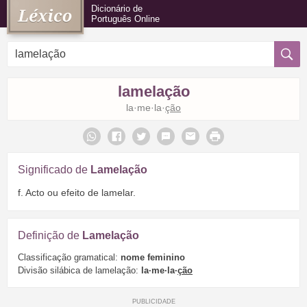
Dicionário de
Português Online
lamelação
la·me·la·
ção
Significado de
Lamelação
f. Acto ou efeito de lamelar.
Definição de
Lamelação
Classificação gramatical:
nome feminino
Divisão silábica de lamelação:
la·me·la·
ção