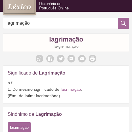
Dicionário de
Português Online
lagrimação
la·gri·ma·
ção
Significado de
Lagrimação
n.f.
1. Do mesmo significado de
lacrimação
.
(Etm. do latim: lacrimatiōne)
Sinónimo de
Lagrimação
lacrimação