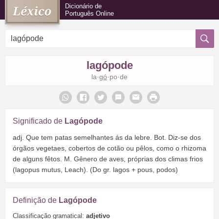
Dicionário de
Português Online
lagópode
la·
gó
·po·de
Significado de
Lagópode
adj. Que tem patas semelhantes ás da lebre. Bot. Diz-se dos
órgãos vegetaes, cobertos de cotão ou pêlos, como o rhizoma
de alguns fêtos. M. Gênero de aves, próprias dos climas frios
(lagopus mutus, Leach). (Do gr. lagos + pous, podos)
Definição de
Lagópode
Classificação gramatical:
adjetivo