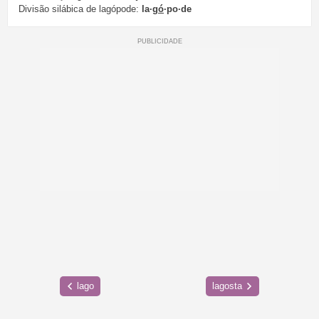
Divisão silábica de lagópode:
la·
gó
·po·de
lago
lagosta