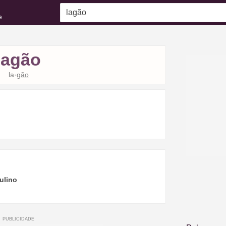
e
lagão
la·
gão
ulino