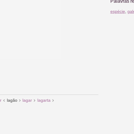
Palavras r
espécie
,
gal
r
lagão
lagar
lagarta