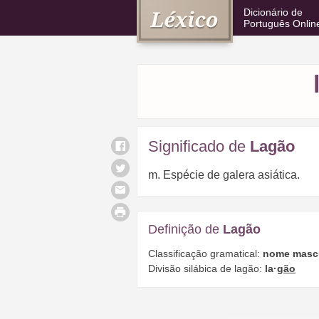
Dicionário de
Português Onlin
Significado de
Lagão
m. Espécie de galera asiática.
Definição de
Lagão
Classificação gramatical:
nome masc
Divisão silábica de lagão:
la·
gão