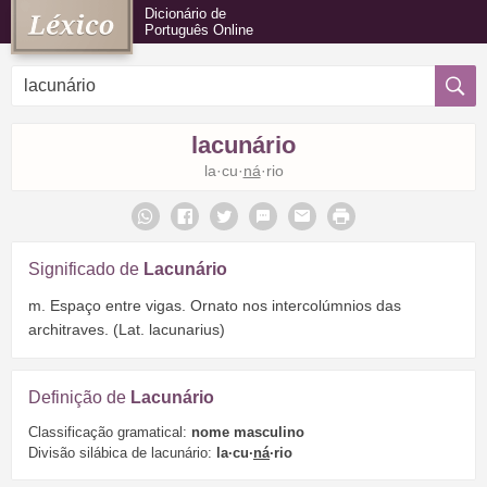
Dicionário de
Português Online
lacunário
la·cu·
ná
·rio
Significado de
Lacunário
m. Espaço entre vigas. Ornato nos intercolúmnios das
architraves. (Lat. lacunarius)
Definição de
Lacunário
Classificação gramatical:
nome masculino
Divisão silábica de lacunário:
la·cu·
ná
·rio