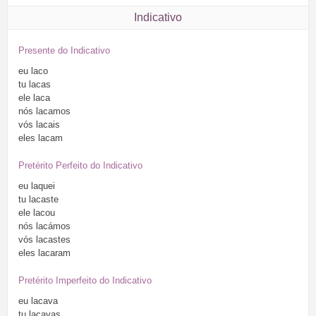
Indicativo
Presente do Indicativo
eu
laco
tu
lacas
ele
laca
nós
lacamos
vós
lacais
eles
lacam
Pretérito Perfeito do Indicativo
eu
laquei
tu
lacaste
ele
lacou
nós
lacámos
vós
lacastes
eles
lacaram
Pretérito Imperfeito do Indicativo
eu
lacava
tu
lacavas