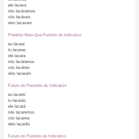
ele
lacava
nós
lacávamos
vós
lacáveis
eles
lacavam
Pretérito Mais-Que-Perfeito do Indicativo
eu
lacara
tu
lacaras
ele
lacara
nós
lacáramos
vós
lacáreis
eles
lacaram
Futuro do Presente do Indicativo
eu
lacarei
tu
lacarás
ele
lacará
nós
lacaremos
vós
lacareis
eles
lacarão
Futuro do Pretérito do Indicativo