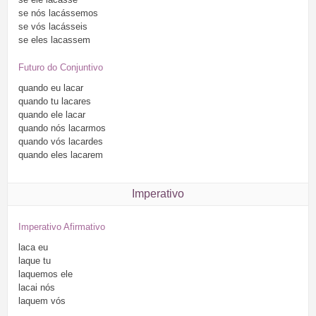
se
nós
lacássemos
se
vós
lacásseis
se
eles
lacassem
Futuro do Conjuntivo
quando
eu
lacar
quando
tu
lacares
quando
ele
lacar
quando
nós
lacarmos
quando
vós
lacardes
quando
eles
lacarem
Imperativo
Imperativo Afirmativo
laca
eu
laque
tu
laquemos
ele
lacai
nós
laquem
vós