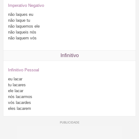
Imperativo Negativo
não
laques
eu
não
laque
tu
não
laquemos
ele
não
laqueis
nós
não
laquem
vós
Infinitivo
Infinitivo Pessoal
eu
lacar
tu
lacares
ele
lacar
nós
lacarmos
vós
lacardes
eles
lacarem