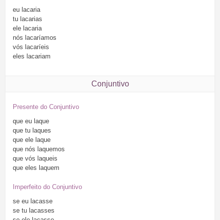
eu
lacaria
tu
lacarias
ele
lacaria
nós
lacaríamos
vós
lacaríeis
eles
lacariam
Conjuntivo
Presente do Conjuntivo
que
eu
laque
que
tu
laques
que
ele
laque
que
nós
laquemos
que
vós
laqueis
que
eles
laquem
Imperfeito do Conjuntivo
se
eu
lacasse
se
tu
lacasses
se
ele
lacasse