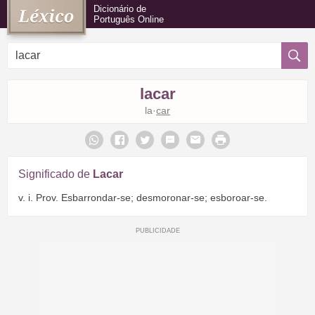
Dicionário de
Português Online
lacar
la·
car
Significado de
Lacar
v. i. Prov. Esbarrondar-se; desmoronar-se; esboroar-se.