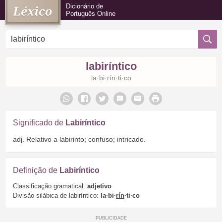
Dicionário de
Português Online
labiríntico
la·bi·
rín
·ti·co
Significado de
Labiríntico
adj. Relativo a labirinto; confuso; intricado.
Definição de
Labiríntico
Classificação gramatical:
adjetivo
Divisão silábica de labiríntico:
la·bi·
rín
·ti·co