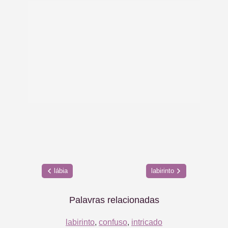
lábia
labirinto
Palavras relacionadas
labirinto
,
confuso
,
intricado