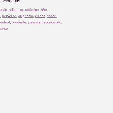
elacionadas
élvis
,
adjudicar
,
adâmico
,
não
,
,
perverso
,
diligência
,
cuidar
,
nobre
,
ontual
,
prudente
,
passível
,
economato
,
mente