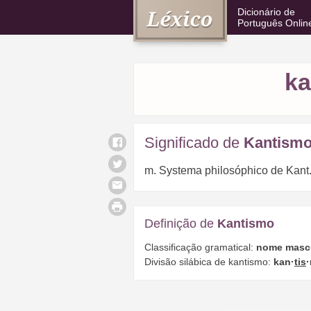
Dicionário de
Português Onlin
ka
Significado de
Kantism
m. Systema philosóphico de Kant
Definição de
Kantismo
Classificação gramatical:
nome masc
Divisão silábica de kantismo:
kan·
tis