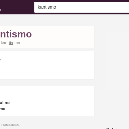
e
ntismo
kan·
tis
·mo
o
.
ulino
·mo