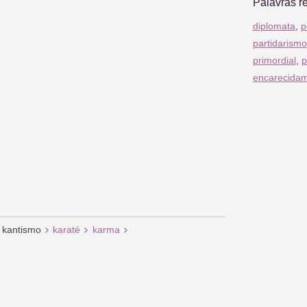
Palavras r
diplomata
,
p
partidarismo
primordial
,
p
encarecida
kantismo
karaté
karma