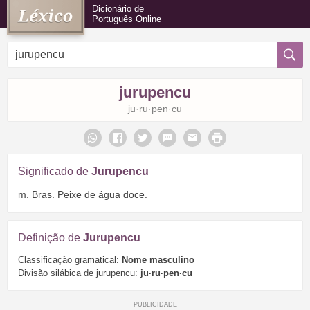
Dicionário de
Português Online
jurupencu
ju·ru·pen·
cu
Significado de
Jurupencu
m. Bras. Peixe de água doce.
Definição de
Jurupencu
Classificação gramatical:
Nome masculino
Divisão silábica de jurupencu:
ju·ru·pen·
cu