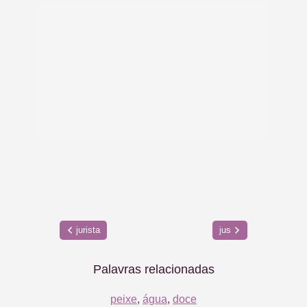
jurista
jus
Palavras relacionadas
peixe
,
água
,
doce