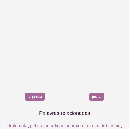
jurista
jus
Palavras relacionadas
diplomata
,
pélvis
,
adjudicar
,
adâmico
,
não
,
partidarismo
,