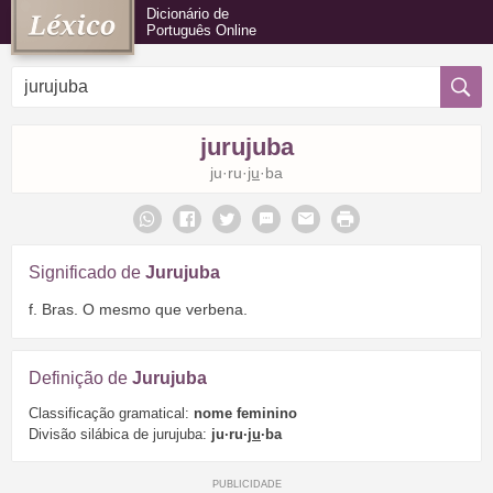
Dicionário de
Português Online
jurujuba
ju·ru·
ju
·ba
Significado de
Jurujuba
f. Bras. O mesmo que verbena.
Definição de
Jurujuba
Classificação gramatical:
nome feminino
Divisão silábica de jurujuba:
ju·ru·
ju
·ba