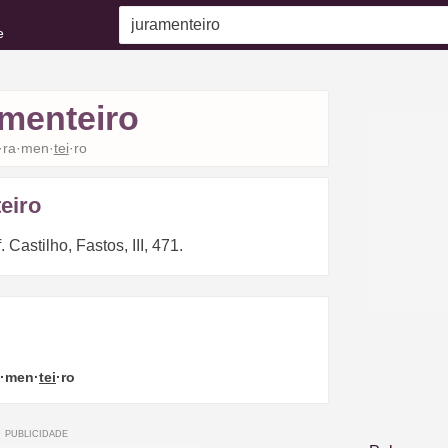
e
amenteiro
·ra·men·
tei
·ro
eiro
Castilho, Fastos, III, 471.
a·men·
tei
·ro