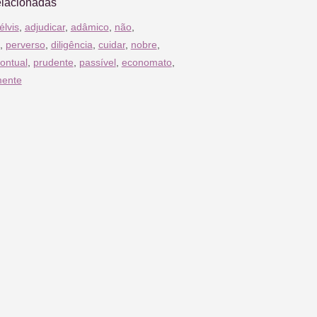
elacionadas
élvis
,
adjudicar
,
adâmico
,
não
,
,
perverso
,
diligência
,
cuidar
,
nobre
,
ontual
,
prudente
,
passível
,
economato
,
mente