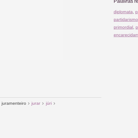
Palavras r
diplomata
,
p
partidarismo
primordial
,
p
encarecida
juramenteiro
jurar
júri