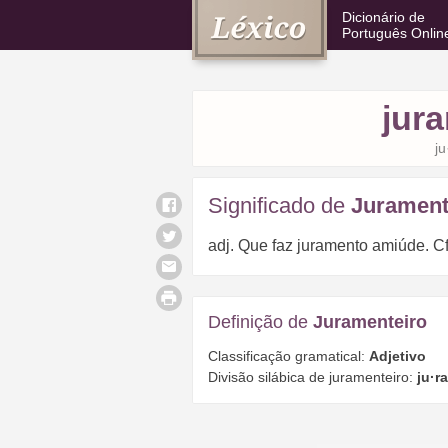
Dicionário de
Português Onlin
jur
ju
Significado de
Jurament
adj. Que faz juramento amiúde. Cf. 
Definição de
Juramenteiro
Classificação gramatical:
Adjetivo
Divisão silábica de juramenteiro:
ju·r