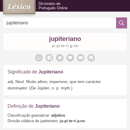
Dicionário de
Português Online
jupiteriano
ju·pi·te·ri·
a
·no
Significado de
Jupiteriano
adj. Neol. Muito altivo; imperioso; que tem carácter
dominador. (De Júpiter, n. p. myth.)
Definição de
Jupiteriano
Classificação gramatical:
adjetivo
Divisão silábica de jupiteriano:
ju·pi·te·ri·
a
·no