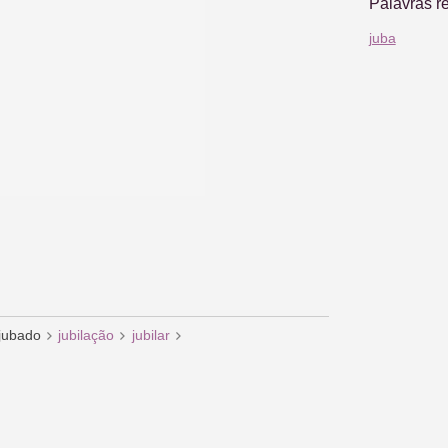
Palavras r
juba
jubado
jubilação
jubilar