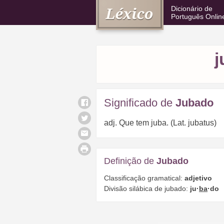
Dicionário de
Português Onlin
j
Significado de
Jubado
adj. Que tem juba. (Lat. jubatus)
Definição de
Jubado
Classificação gramatical:
adjetivo
Divisão silábica de jubado:
ju·
ba
·do