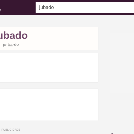
e
ubado
ju·
ba
·do