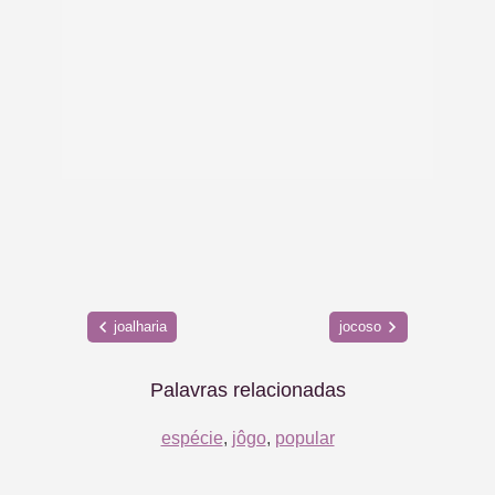
joalharia
jocoso
Palavras relacionadas
espécie
,
jôgo
,
popular