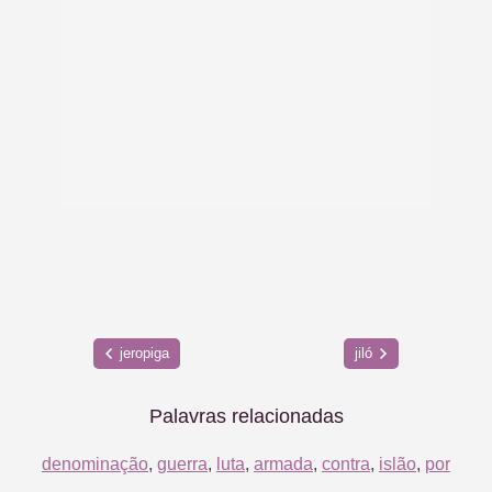
jeropiga
jiló
Palavras relacionadas
denominação
,
guerra
,
luta
,
armada
,
contra
,
islão
,
por