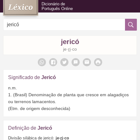
Dicionário de
Português Online
jericó
je·
ri
·co
Significado de
Jericó
n.m.
1. (Brasil) Denominação de planta que cresce em alagadiços
ou terrenos lamacentos.
(Etm. de origem desconhecida)
Definição de
Jericó
Divisão silábica de jericó:
je·
ri
·co