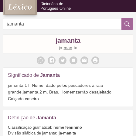
Dicionário de
Português Online
jamanta
ja·
man
·ta
Significado de
Jamanta
jamanta,1 f. Nome, dado pelos pescadores á raia
grande.jamanta,2 m. Bras. Homemzarrão desajeitado.
Calçado caseiro.
Definição de
Jamanta
Classificação gramatical:
nome feminino
Divisão silábica de jamanta:
ja·
man
·ta