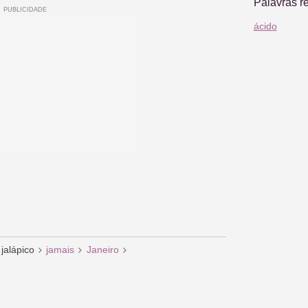
Palavras r
ácido
jalápico
jamais
Janeiro