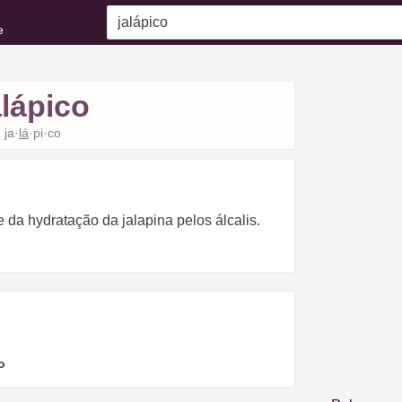
e
alápico
ja·
lá
·pi·co
e da hydratação da jalapina pelos álcalis.
o