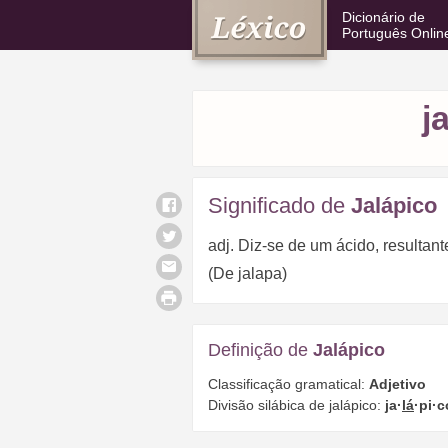
Dicionário de
Português Onlin
j
Significado de
Jalápico
adj. Diz-se de um ácido, resultant
(De jalapa)
Definição de
Jalápico
Classificação gramatical:
Adjetivo
Divisão silábica de jalápico:
ja·
lá
·pi·c