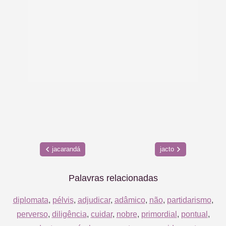
jacarandá
jacto
Palavras relacionadas
diplomata
,
pélvis
,
adjudicar
,
adâmico
,
não
,
partidarismo
,
perverso
,
diligência
,
cuidar
,
nobre
,
primordial
,
pontual
,