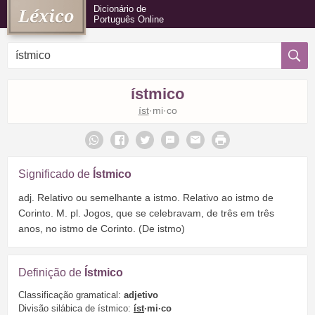
Dicionário de
Português Online
ístmico
íst
·mi·co
Significado de
Ístmico
adj. Relativo ou semelhante a istmo. Relativo ao istmo de
Corinto. M. pl. Jogos, que se celebravam, de três em três
anos, no istmo de Corinto. (De istmo)
Definição de
Ístmico
Classificação gramatical:
adjetivo
Divisão silábica de ístmico:
íst
·mi·co