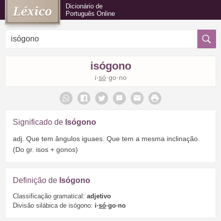
Dicionário de
Português Online
isógono
i·
só
·go·no
Significado de
Isógono
adj. Que tem ângulos iguaes. Que tem a mesma inclinação.
(Do gr. isos + gonos)
Definição de
Isógono
Classificação gramatical:
adjetivo
Divisão silábica de isógono:
i·
só
·go·no