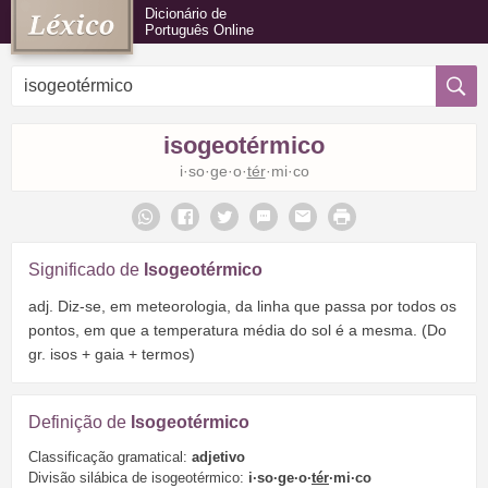
Dicionário de
Português Online
isogeotérmico
i·so·ge·o·
tér
·mi·co
Significado de
Isogeotérmico
adj. Diz-se, em meteorologia, da linha que passa por todos os
pontos, em que a temperatura média do sol é a mesma. (Do
gr. isos + gaia + termos)
Definição de
Isogeotérmico
Classificação gramatical:
adjetivo
Divisão silábica de isogeotérmico:
i·so·ge·o·
tér
·mi·co