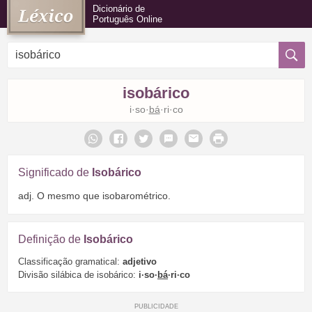
Dicionário de
Português Online
isobárico
i·so·
bá
·ri·co
Significado de
Isobárico
adj. O mesmo que isobarométrico.
Definição de
Isobárico
Classificação gramatical:
adjetivo
Divisão silábica de isobárico:
i·so·
bá
·ri·co