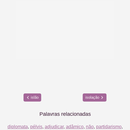
islão
isolação
Palavras relacionadas
diplomata
,
pélvis
,
adjudicar
,
adâmico
,
não
,
partidarismo
,